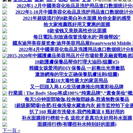
2022年1-2月中國美容化妆品及洗护用品進口数据统计分
2022年1-10月中國美容化妆品及洗护用品進口数据统计
2021年超级流行的8款美白补水面膜 给你全新的感受
给大家推薦既好用又實惠的面膜
8款省钱又美肤高性价比面膜
每日電訊:别放過假冒洗發水的“两個帮凶”
國东迪拜美容展览會|迪拜美容用品展Beautyworld Middle E
2022年4月中國美容化妆品及洗護用品進口数据统计分
2015-2020年中國護膚品美容用品片仔市場前景及融資戰略
10款護膚保養品帮你打理大油田(组圖)(5)
韩國女孩爱用的DIY保養品 一起敷出光滑嫩肌
遨游網海的宅女正确保養肌膚法则(组圖)
盘點10大毒性最大的家居用品
又一巨頭入局,LG生活健康推出纯素彩妆品牌
行業观 | The Body Shop将成100%“纯素品牌”,“素食美妆”概念
每天5分钟面部瑜伽,拉伸脸部線条,胜過無数保養品
[超级新聞場]合肥:狂偷洗發水藏進内衣 超市监控拍下全
扒了160 瓶超市洗發水,我們推薦這 8 瓶好用的
补水面膜排行榜前十名 這些才是真功夫好用补水面膜
面膜排行榜(有哪些补水特别好的面膜)
下一頁 »