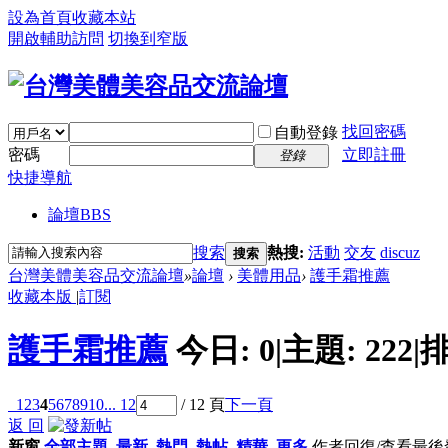
設為首頁
收藏本站
開啟輔助訪問
切換到窄版
找回密碼
自動登錄
密碼
立即註冊
登錄
快捷導航
論壇
BBS
搜索
熱搜:
活動
交友
discuz
搜索
台灣美體美容品交流論壇
»
論壇
›
美體用品
›
護手霜推薦
收藏本版
|
訂閱
護手霜推薦
今日:
0
|
主題:
222
|
排
1
2
3
4
5
6
7
8
9
10
... 12
/ 12 頁
下一頁
返 回
新窗
全部主題
最新
熱門
熱帖
精華
更多
作者
回復/查看
最後