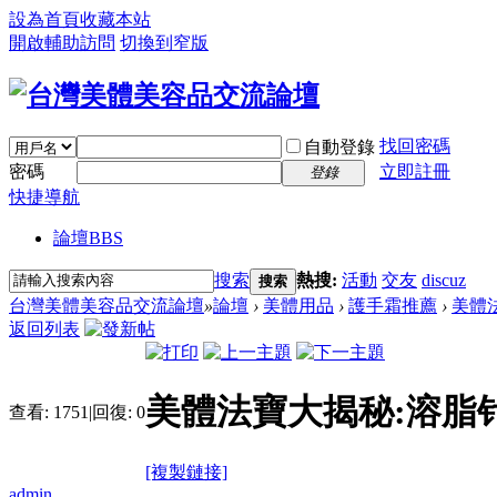
設為首頁
收藏本站
開啟輔助訪問
切換到窄版
找回密碼
自動登錄
密碼
立即註冊
登錄
快捷導航
論壇
BBS
搜索
熱搜:
活動
交友
discuz
搜索
台灣美體美容品交流論壇
»
論壇
›
美體用品
›
護手霜推薦
›
美體
返回列表
美體法寶大揭秘:溶脂
查看:
1751
|
回復:
0
[複製鏈接]
admin