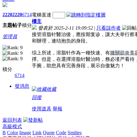
2220
2220
6714
電梯直達
樓主
主題
帖子
積分
發表於 2025-2-11 19:09:52
|
只看該作者
接管溶脂针醫治後，應按期复诊，讓大夫举行察
管理員
和辦理，連结抱负的身段。
综上所述，溶脂针作為一種快速、有
膝關節炎美
擇。但是，在選擇溶脂针醫治時，務必谨严看待
手腕，助您具有完善身段，展示自傲魅力！
積分
6714
發消息
收藏
回復
使用道具
舉報
返回列表
高級模式
B
Color
Image
Link
Quote
Code
Smilies