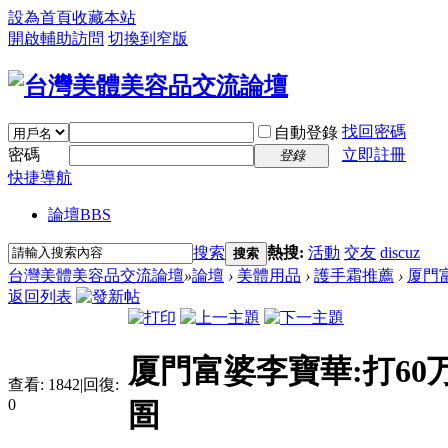
設為首頁
收藏本站
開啟輔助訪問
切換到窄版
找回密碼
自動登錄
密碼
立即註冊
登錄
快捷導航
論壇
BBS
搜索
熱搜:
活動
交友
discuz
搜索
台灣美體美容品交流論壇
»
論壇
›
美體用品
›
護手霜推薦
›
厦門富
返回列表
厦門富婆李寶華:打60
查看:
1842
|
回復:
0
圄