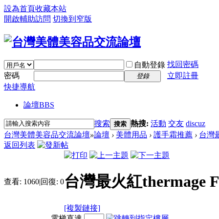
設為首頁
收藏本站
開啟輔助訪問
切換到窄版
找回密碼
自動登錄
密碼
立即註冊
登錄
快捷導航
論壇
BBS
搜索
熱搜:
活動
交友
discuz
搜索
台灣美體美容品交流論壇
»
論壇
›
美體用品
›
護手霜推薦
›
台灣最
返回列表
台灣最火紅thermag
查看:
1060
|
回復:
0
[複製鏈接]
電梯直達