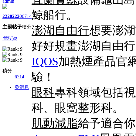
admin
鯨船行。
2220
2220
6714
澎湖自由行
想要澎湖
主題
帖子
積分
管理員
好好規畫澎湖自由行
IQOS
加熱煙產品官
積分
驗！
6714
發消息
眼科
專科領域包括視
科、眼窩整形科。
肌動減脂
給予適合你