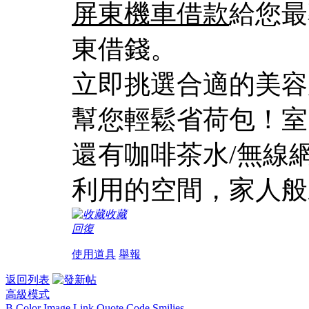
屏東機車借款
給您最
東借錢。
立即挑選合適的美容
幫您輕鬆省荷包！室
還有咖啡茶水/無線
利用的空間，家人般
收藏
回復
使用道具
舉報
返回列表
高級模式
B
Color
Image
Link
Quote
Code
Smilies